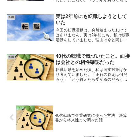
した。ところが、トラブルがあったらし
く、開始時間が30分ほど遅れることにな
りました。待合室で待っている間、焦り
だけが大きくなっていきます。ここまで
実は2年前にも転職しようとして
転職
来た。でも、もし落...
いた
今回の転職活動は、突然始まったわけで
はありません。実は2年前にも、私は転職
活動をしていました。理由は今と同じで
す。地元へ戻りたかったからです。当時
も求人を探しました。見つかったのは、
製造業の安全管理や、病院向けのルート
40代の転職で気づいたこと。面接
転職
営業などでした。もちろ...
は会社との相性確認だった
転職活動を始めた頃、私は面接対策ばか
り考えていました。「正解の答えは何だ
ろう」「どう答えたら受かるのだろう」
そんなことばかり考えていました。しか
し、転職活動を続けるうちに気づいたこ
とがあります。それは、面接は会社との
相性を確認する場でもある...
40代転職で企業研究に使った方法｜決算
書から将来性まで調べた話