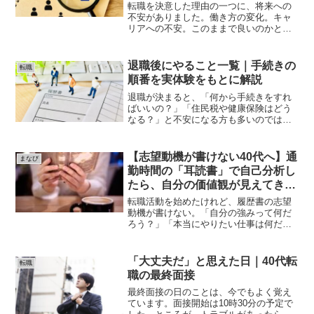
転職を決意した理由の一つに、将来への
不安がありました。働き方の変化。キャ
リアへの不安。このままで良いのかとい
う違和感。そうした気持ちが積み重な
り、転職活動を始めました。だからとい
って、会社で出会った人たちが嫌いだっ
退職後にやること一覧｜手続きの
転職
たわけではありません。困っ...
順番を実体験をもとに解説
退職が決まると、「何から手続きをすれ
ばいいの？」「住民税や健康保険はどう
なる？」と不安になる方も多いのではな
いでしょうか。私も退職したときは、手
続きが多く、何を先にすればよいのか分
かりませんでした。この記事では、退職
【志望動機が書けない40代へ】通
まなび
後にやることを順番に分か...
勤時間の「耳読書」で自己分析し
たら、自分の価値観が見えてきた
話
転職活動を始めたけれど、履歴書の志望
動機が書けない。「自分の強みって何だ
ろう？」「本当にやりたい仕事は何だろ
う？」「今の会社を辞めたい理由をうま
く説明できない……」そんな悩みを抱え
ていませんか？実は私も、転職活動を始
「大丈夫だ」と思えた日｜40代転
転職
めた頃は同じでした。求人...
職の最終面接
最終面接の日のことは、今でもよく覚え
ています。面接開始は10時30分の予定で