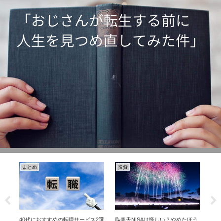
まとめ
投資
ま
ト
40代におすすめの転職サービス2選
📝楽天NISAは怪しい？やめたほう
新N