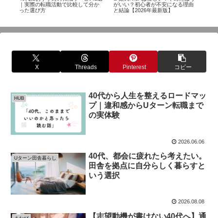
＆
｜実際の転職活動で比較して分か
がいい？初心者が不安になる理由
】
った選び方
と結論【2026年最新版】
X
Threads
Pinterest
コピー
40代から人生を整えるロードマッ
HUB
プ｜違和感からUターン転職まで
の実体験
2026.06.06
40代、都会に疲れたら考えたい。
Uターン田舎暮らし
田舎を拠点に自分らしく暮らすと
いう選択
2026.08.08
【志望動機が書けない40代へ】通