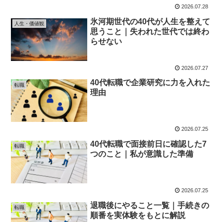
2026.07.28
氷河期世代の40代が人生を整えて
人生・価値観
思うこと｜失われた世代では終わ
らせない
2026.07.27
40代転職で企業研究に力を入れた
転職
理由
2026.07.25
40代転職で面接前日に確認した7
転職
つのこと｜私が意識した準備
2026.07.25
退職後にやること一覧｜手続きの
転職
順番を実体験をもとに解説