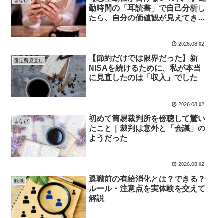
まなび
勤時間の「耳読書」で自己分析し
たら、自分の価値観が見えてきた
話
2026.08.02
【節約だけでは限界だった】新
固定費見直し
NISAを続けるために、私が本当
に見直したのは「収入」でした
2026.08.02
初めて簡易裁判所を傍聴して驚い
まなび
たこと｜裁判は意外と「会議」の
ようだった
2026.08.02
退職前の有給消化とは？できる？
転職
ルール・注意点を実体験を交えて
解説