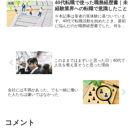
「企業が求める人材」と「自分の経験」
40代転職で使った職務経歴書｜未
転職
の共通点を見つけることで...
経験業界への転職で意識したこと
※本記事は筆者の実体験に基づいていま
す。40代で転職活動を始めたとき、最初
に悩んだのが職務経歴書でした。何を書
けば良いのか。どこまで詳しく書けば良
いのか。未経験業界へ応募しても通用す
るのか。正直、不安だらけでした。今回
は、実際に私が転職活動...
このままではまずいと思った日｜40代で
人生を整え直そうと思った理由
会社には不満があった。でも一緒に働い
た人たちは嫌いではなかった
コメント