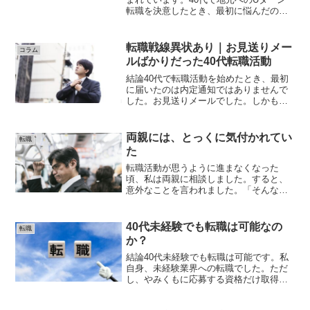
転職を決意したとき、最初に悩んだのが
「どこで求人を探せばいいのか」でし
た。転職サイトを調べると、dodaリクル
ートエージェントリクナビNEXTなどがよ
転職戦線異状あり｜お見送りメー
コラム
く紹介されていま...
ルばかりだった40代転職活動
結論40代で転職活動を始めたとき、最初
に届いたのは内定通知ではありませんで
した。お見送りメールでした。しかも一
通ではありません。応募しても、応募し
ても、お見送り。正直、心が折れそうに
なりました。「40代なら厳しい」は本当
両親には、とっくに気付かれてい
転職
だった転職活動を始め...
た
転職活動が思うように進まなくなった
頃、私は両親に相談しました。すると、
意外なことを言われました。「そんなに
悩んでいることは、とっくに気付いてい
た」というのです。私は隠しているつも
りでした。でも、表情や雰囲気に出てい
40代未経験でも転職は可能なの
転職
たそうです。両親は言いまし...
か？
結論40代未経験でも転職は可能です。私
自身、未経験業界への転職でした。ただ
し、やみくもに応募する資格だけ取得す
る気合だけで乗り切るという方法では難
しいと思います。私が意識したのは、