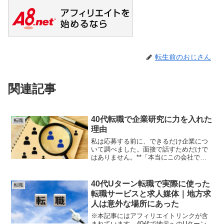
転生前のおじさん
関連記事
40代転職で企業研究に力を入れた
転職
理由
私は応募する前に、できるだけ企業につ
いて調べました。面接で話すためだけで
はありません。**「本当にこの会社で長
く働きたいか」**を自分自身が納得する
ためです。① 企業理念を調べる最初に見
たのは企業理念です。企業理念には、会
40代Uターン転職で実際に使った
転職
社が何を大切にして...
転職サービスと求人媒体｜地方求
人は意外な場所にあった
※本記事にはアフィリエイトリンクが含
まれています。40代で地元へのUターン