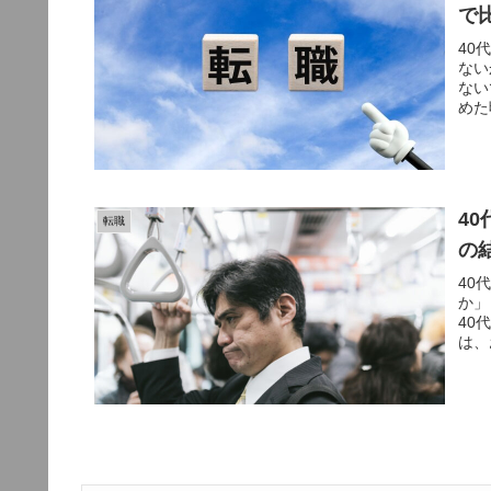
で
40
ない
ない
めた
4
転職
の
40
か」
40
は、