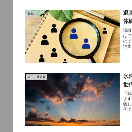
退
転職
体
退職
はで
ので
消化
氷
人生・価値観
世
「就
ます
難し
代に