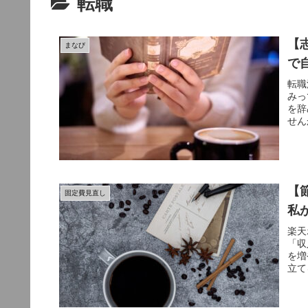
転職
【
まなび
で
転職
みっ
を辞
せん
【
固定費見直し
私
楽天
「収
を増
立て