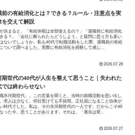
職前の有給消化とは？できる？ルール・注意点を実
験を交えて解説
が決まると、「有給休暇は全部使えるの？」「退職前に有給消化
きる？」「会社に断られたらどうしよう」と疑問に思う方も多い
はないでしょうか。私も40代で転職活動をした際、退職前の有給
について調べました。実際に有給消化を経験して感じ...
2026.07.28
河期世代の40代が人生を整えて思うこと｜失われた
代では終わらせない
職氷河期世代」。この言葉を聞くと、当時の就職活動を思い出し
。求人は少なく、何社受けても不採用。正社員になること自体が
い時代でした。私は、その氷河期世代の一人です。だからこそ40
なった今、思うことがあります。それは、「過去は変...
2026.07.27