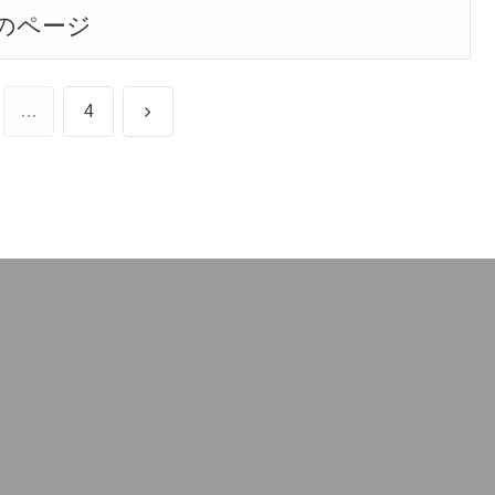
のページ
次
…
4
へ