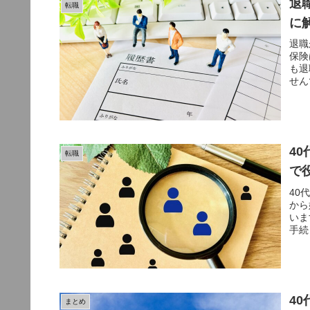
退
転職
に
退職
保険
も退
せん
4
転職
で
40
から
いま
手続
4
まとめ