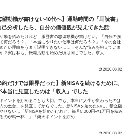
志望動機が書けない40代へ】通勤時間の「耳読書」
自己分析したら、自分の価値観が見えてきた話
活動を始めたけれど、履歴書の志望動機が書けない。「自分の強
て何だろう？」「本当にやりたい仕事は何だろう？」「今の会社
めたい理由をうまく説明できない……」そんな悩みを抱えていま
か？実は私も、転職活動を始めた頃は同じでした。求人...
2026.08.02
節約だけでは限界だった】新NISAを続けるために、
が本当に見直したのは「収入」でした
ポイントを貯めることも大切。でも、本当に人生が変わったのは
入の土台」を見直してからでした。新NISAを始めたのに、積立額
やせない…「新NISAを始めたけれど、毎月5,000円や1万円を積み
るのが精一杯…」「楽天ポイントを貯め...
2026.08.02