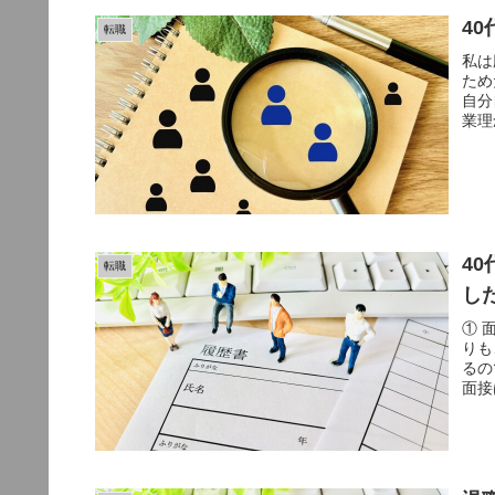
4
転職
私は
ため
自分
業理
4
転職
し
① 
りも
るの
面接