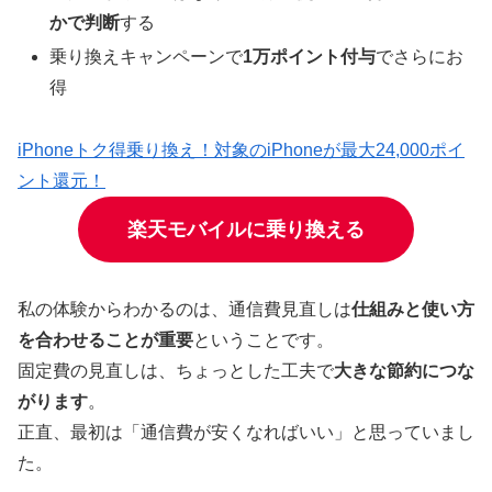
かで判断
する
乗り換えキャンペーンで
1万ポイント付与
でさらにお
得
iPhoneトク得乗り換え！対象のiPhoneが最大24,000ポイ
ント還元！
楽天モバイルに乗り換える
私の体験からわかるのは、通信費見直しは
仕組みと使い方
を合わせることが重要
ということです。
固定費の見直しは、ちょっとした工夫で
大きな節約につな
がります
。
正直、最初は「通信費が安くなればいい」と思っていまし
た。