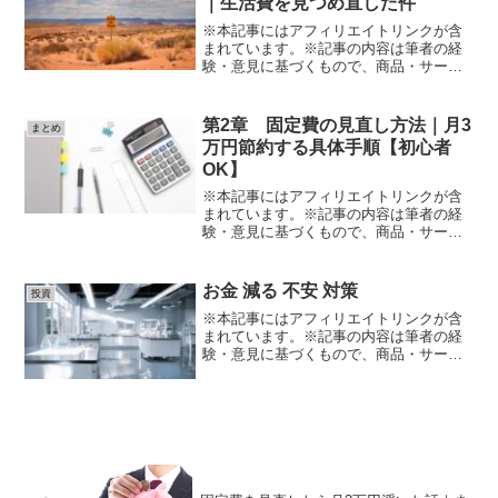
｜生活費を見つめ直した件
※本記事にはアフィリエイトリンクが含
まれています。※記事の内容は筆者の経
験・意見に基づくもので、商品・サービ
スの効果や結果を保証するものではあり
ません。※サービスの利用や購入は、公
式情報・規約を必ず確認のうえ、自己責
第2章 固定費の見直し方法｜月3
まとめ
任で行ってください。毎月...
万円節約する具体手順【初心者
OK】
※本記事にはアフィリエイトリンクが含
まれています。※記事の内容は筆者の経
験・意見に基づくもので、商品・サービ
スの効果や結果を保証するものではあり
ません。※サービスの利用や購入は、公
式情報・規約を必ず確認のうえ、自己責
お金 減る 不安 対策
投資
任で行ってください。結論...
※本記事にはアフィリエイトリンクが含
まれています。※記事の内容は筆者の経
験・意見に基づくもので、商品・サービ
スの効果や結果を保証するものではあり
ません。※サービスの利用や購入は、公
式情報・規約を必ず確認のうえ、自己責
任で行ってください。「貯...