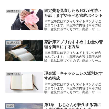
固定費を見直したら月3万円浮い
固定費見直し
た話｜まずやるべき節約ポイント
※本記事にはアフィリエイトリンクが含
まれています。※記事の内容は筆者の経
験・意見に基づくもので、商品・サービ
スの効果や結果を保証するものではあり
ません。※サービスの利用や購入は、公
式情報・規約を必ず確認のうえ、自己責
家計簿アプリおすすめ｜お金の管
固定費見直し
任で行ってください。固定...
理を簡単にする方法
※本記事にはアフィリエイトリンクが含
まれています。※記事の内容は筆者の経
験・意見に基づくもので、商品・サービ
スの効果や結果を保証するものではあり
ません。※サービスの利用や購入は、公
式情報・規約を必ず確認のうえ、自己責
現金派・キャッシュレス派別おす
固定費見直し
任で行ってください。「お...
すめ構成
※本記事にはアフィリエイトリンクが含
まれています。※記事の内容は筆者の経
験・意見に基づくもので、商品・サービ
スの効果や結果を保証するものではあり
ません。※サービスの利用や購入は、公
式情報・規約を必ず確認のうえ、自己責
第1章 おじさんが転生する前に
まとめ
任で行ってください。家計...