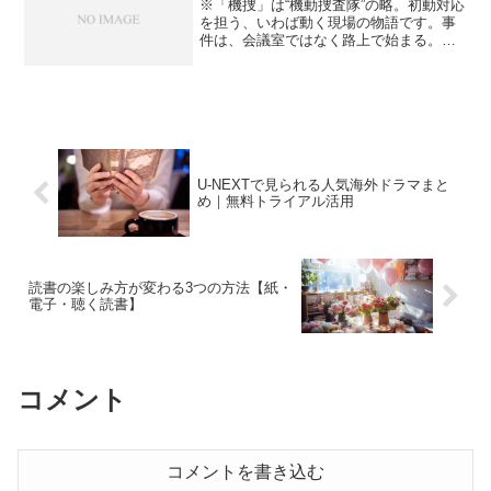
※「機捜」は“機動捜査隊”の略。初動対応
を担う、いわば動く現場の物語です。事
件は、会議室ではなく路上で始まる。サ
イレンが鳴った瞬間、考えるより先に動
かなければならない。限られた情報、揺
れる証言、刻一刻と変わる状況。その混
沌の中で、何を信じ、...
U-NEXTで見られる人気海外ドラマまと
め｜無料トライアル活用
読書の楽しみ方が変わる3つの方法【紙・
電子・聴く読書】
コメント
コメントを書き込む