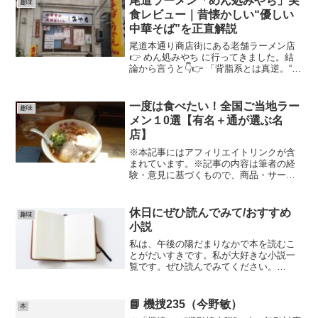
尾道ラーメン「めん処みやち」実
趣味
任で行ってください。くだ...
食レビュー｜昔懐かしい“優しい
中華そば”を正直解説
尾道本通り商店街にある老舗ラーメン店
👉 めん処みやち に行ってきました。結
論から言うと👇👉 「背脂系とは真逆。“優
しさ”を感じる昔ながらの尾道ラーメン」
でした。✔ 結論・背脂なしのあっさり魚
介スープ・老夫婦が営む温かい空気感・
一度は食べたい！全国ご当地ラー
趣味
天ぷら中華そば...
メン１0選【有名＋通が選ぶ名
店】
※本記事にはアフィリエイトリンクが含
まれています。※記事の内容は筆者の経
験・意見に基づくもので、商品・サービ
スの効果や結果を保証するものではあり
ません。※サービスの利用や購入は、公
式情報・規約を必ず確認のうえ、自己責
休日にぜひ読んでみて/おすすめ
趣味
任で行ってください。くだ...
小説
私は、午後の陽だまりなかで本を読むこ
とがだいすきです。私が大好きな小説一
覧です。ぜひ読んでみてください。
Audibleで聴ける本屋大賞歴代作品（2026
年ノミネート作品）■ 小説・池袋ウエス
トゲートパーク（石田衣良） ・夢を
📘 機捜235（今野敏）
本
かなえるゾウ（...