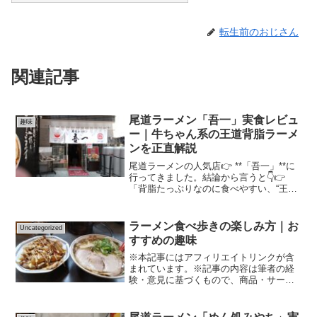
転生前のおじさん
関連記事
尾道ラーメン「吾一」実食レビュ
趣味
ー｜牛ちゃん系の王道背脂ラーメ
ンを正直解説
尾道ラーメンの人気店👉 **「吾一」**に
行ってきました。結論から言うと👇👉
「背脂たっぷりなのに食べやすい、“王道
感”の強い尾道ラーメン」でした。✔ 結
論・背脂しっかり系の王道尾道ラーメ
ン・牛ちゃん系の流れを感じる一杯・か
ラーメン食べ歩きの楽しみ方｜お
Uncategorized
つお節で味変でき...
すすめの趣味
※本記事にはアフィリエイトリンクが含
まれています。※記事の内容は筆者の経
験・意見に基づくもので、商品・サービ
スの効果や結果を保証するものではあり
ません。※サービスの利用や購入は、公
式情報・規約を必ず確認のうえ、自己責