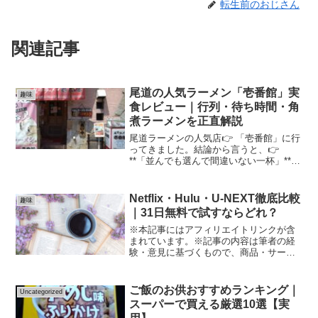
転生前のおじさん
関連記事
尾道の人気ラーメン「壱番館」実
趣味
食レビュー｜行列・待ち時間・角
煮ラーメンを正直解説
尾道ラーメンの人気店👉 「壱番館」に行
ってきました。結論から言うと、👉
**「並んでも選んで間違いない一杯」**で
した。この記事では味のレビュー行列・
待ち時間実際に感じたポイントをまとめ
ています。■ 店舗情報店名：壱番館場
Netflix・Hulu・U-NEXT徹底比較
趣味
所：尾道市営業時間...
｜31日無料で試すならどれ？
※本記事にはアフィリエイトリンクが含
まれています。※記事の内容は筆者の経
験・意見に基づくもので、商品・サービ
スの効果や結果を保証するものではあり
ません。※サービスの利用や購入は、公
式情報・規約を必ず確認のうえ、自己責
ご飯のお供おすすめランキング｜
Uncategorized
任で行ってください。導入...
スーパーで買える厳選10選【実