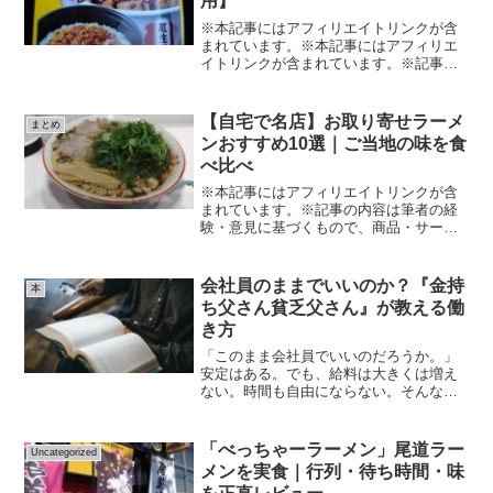
用】
※本記事にはアフィリエイトリンクが含
まれています。※本記事にはアフィリエ
イトリンクが含まれています。※記事の
内容は筆者の経験・意見に基づくもの
で、商品・サービスの効果や結果を保証
するものではありません。※サービスの
【自宅で名店】お取り寄せラーメ
まとめ
利用や購入は、公式情報・規...
ンおすすめ10選｜ご当地の味を食
べ比べ
※本記事にはアフィリエイトリンクが含
まれています。※記事の内容は筆者の経
験・意見に基づくもので、商品・サービ
スの効果や結果を保証するものではあり
ません。※サービスの利用や購入は、公
式情報・規約を必ず確認のうえ、自己責
会社員のままでいいのか？『金持
本
任で行ってください。くだ...
ち父さん貧乏父さん』が教える働
き方
「このまま会社員でいいのだろうか。」
安定はある。でも、給料は大きくは増え
ない。時間も自由にならない。そんな疑
問を持ったときに読んだのが金持ち父さ
ん貧乏父さん（著：ロバート・キヨサ
キ）です。この本は投資のテクニック本
「べっちゃーラーメン」尾道ラー
Uncategorized
ではありません。“お金の増...
メンを実食｜行列・待ち時間・味