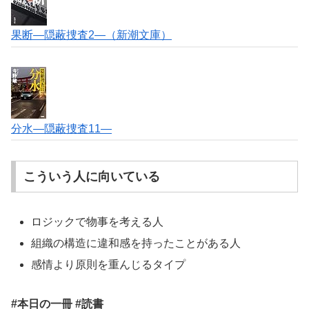
果断―隠蔽捜査2―（新潮文庫）
分水―隠蔽捜査11―
こういう人に向いている
ロジックで物事を考える人
組織の構造に違和感を持ったことがある人
感情より原則を重んじるタイプ
#本日の一冊 #読書