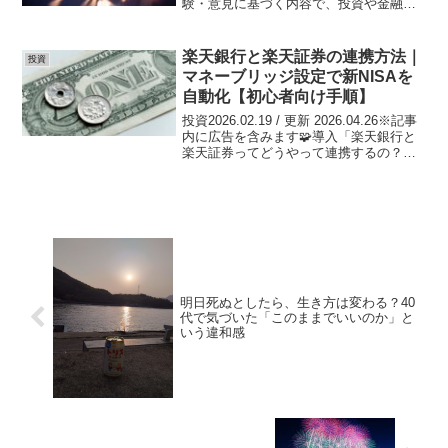
験・意見に基づく内容で、投資や金融商
品には元本割れや損失のリスクがありま
す。将来の利益は保証されません。※楽
天経済圏サービス（楽天カード、楽天銀
楽天銀行と楽天証券の連携方法｜
投資
行、楽天証券、楽天モバイル...
マネーブリッジ設定で新NISAを
自動化【初心者向け手順】
投資2026.02.19 / 更新 2026.04.26※記事
内に広告を含みます🧩導入「楽天銀行と
楽天証券ってどうやって連携するの？」
「マネーブリッジって何？設定難し
い？」👉 結論から言うと設定は30分で終
わり、一度やれば“完全自動化”でき...
明日死ぬとしたら、生き方は変わる？40
代で気づいた「このままでいいのか」と
いう違和感