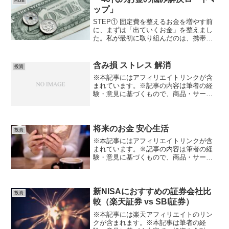
HUB
積み立てる...
ップ」
STEP① 固定費を整えるお金を増やす前
に、まずは「出ていくお金」を整えまし
た。私が最初に取り組んだのは、携帯料
金保険サブスク通信費などの固定費の見
直しです。一度見直せば、その効果は毎
月続きます。私自身も、固定費を見直し
含み損 ストレス 解消
投資
たことで以前より家計...
※本記事にはアフィリエイトリンクが含
まれています。※記事の内容は筆者の経
験・意見に基づくもので、商品・サービ
スの効果や結果を保証するものではあり
ません。※サービスの利用や購入は、公
式情報・規約を必ず確認のうえ、自己責
任で行ってください。「投...
将来のお金 安心生活
投資
※本記事にはアフィリエイトリンクが含
まれています。※記事の内容は筆者の経
験・意見に基づくもので、商品・サービ
スの効果や結果を保証するものではあり
ません。※サービスの利用や購入は、公
式情報・規約を必ず確認のうえ、自己責
任で行ってください。将来...
新NISAにおすすめの証券会社比
投資
較（楽天証券 vs SBI証券）
※本記事には楽天アフィリエイトのリン
クが含まれます。※本記事は筆者の経