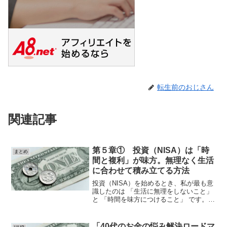
転生前のおじさん
関連記事
第５章① 投資（NISA）は「時
まとめ
間と複利」が味方。無理なく生活
に合わせて積み立てる方法
投資（NISA）を始めるとき、私が最も意
識したのは 「生活に無理をしないこと」
と 「時間を味方につけること」 です。無
理な積立や短期的な相場の変動に一喜一
憂してしまうと、長期運用の効果が半減
してしまうからです。例えば、毎月3万円
「40代のお金の悩み解決ロードマ