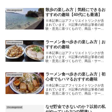
散歩の楽しみ方｜気軽にできるお
Uncategorized
すすめの趣味【40代にも最適】
※本記事にはアフィリエイトリンクが含
まれています。※記事の内容は筆者の経
験・意見に基づくもので、商品・サービ
スの効果や結果を保証するものではあり
ません。※サービスの利用や購入は、公
式情報・規約を必ず確認のうえ、自己責
ラーメン食べ歩きの楽しみ方｜お
Uncategorized
任で行ってください。くだ...
すすめの趣味
※本記事にはアフィリエイトリンクが含
まれています。※記事の内容は筆者の経
験・意見に基づくもので、商品・サービ
スの効果や結果を保証するものではあり
ません。※サービスの利用や購入は、公
式情報・規約を必ず確認のうえ、自己責
ラーメン食べ歩きの楽しみ方｜初
Uncategorized
任で行ってください。くだ...
心者でもハマるおすすめ趣味
※本記事にはアフィリエイトリンクが含
まれています。※記事の内容は筆者の経
験・意見に基づくもので、商品・サービ
スの効果や結果を保証するものではあり
ません。※サービスの利用や購入は、公
式情報・規約を必ず確認のうえ、自己責
なぜ貯金できないのか？以前の私
Uncategorized
任で行ってください。くだ...
がやっていた3つの間違い