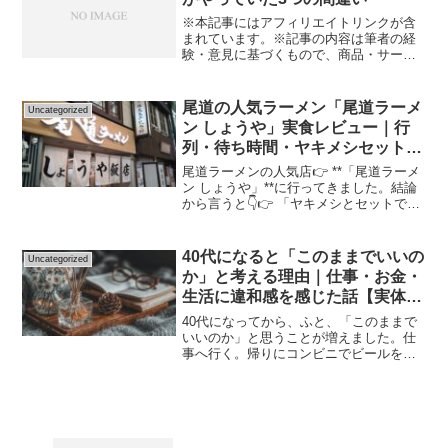
※本記事にはアフィリエイトリンクが含
まれています。※記事の内容は筆者の経
験・意見に基づくもので、商品・サービ
スの効果や結果を保証するものではあり
ません。※サービスの利用や購入は、公
式情報・規約を必ず確認のうえ、自己責
尾道の人気ラーメン「尾道ラーメ
Uncategorized
任で行ってください。「貯...
ン しょうや」実食レビュー｜行
列・待ち時間・ヤキメシセットを
正直解説
尾道ラーメンの人気店👉 **「尾道ラーメ
ン しょうや」**に行ってきました。結論
から言うと👇👉 「ヤキメシとセットで完
成する、ガツンと系の満足度が高い一
杯」でした。✔ 結論・濃いめの醤油スー
プでパンチあり・名物ヤキメシとのセッ
40代になると「このままでいいの
Uncategorized
トが最強・行列...
か」と考える理由｜仕事・お金・
生活に違和感を感じた話【実体
験】
40代になってから、ふと、「このままで
いいのか」と思うことが増えました。仕
事へ行く。帰りにコンビニでビールを買
う。家でテレビを見ながら、なんとなく
時間が過ぎる。翌朝、また会社へ行く。
別に大きな不満があるわけではない。で
も、「何かが違う」そん...