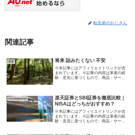
転生前のおじさん
関連記事
将来 詰みたくない 不安
投資
※本記事にはアフィリエイトリンクが含
まれています。※記事の内容は筆者の経
験・意見に基づくもので、商品・サービ
スの効果や結果を保証するものではあり
ません。※サービスの利用や購入は、公
式情報・規約を必ず確認のうえ、自己責
任で行ってください。「将...
楽天証券とSBI証券を徹底比較｜
Uncategorized
NISAはどっちがおすすめ？
※本記事にはアフィリエイトリンクが含
まれています。※記事の内容は筆者の経
験・意見に基づくもので、商品・サービ
スの効果や結果を保証するものではあり
ません。※サービスの利用や購入は、公