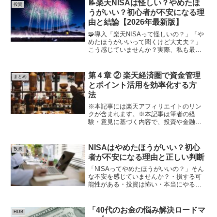
式情報・規約を必ず確認のうえ、自己責
📝楽天NISAは怪しい？やめたほ
投資
任で行ってください。「楽...
うがいい？初心者が不安になる理
由と結論【2026年最新版】
🧩導入「楽天NISAって怪しいの？」「や
めたほうがいいって聞くけど大丈夫？」
こう感じていませんか？実際、私も最初
はかなり不安でした。・楽天は赤字って
聞く・証券口座って怖い・お金が減るの
では？ですが結論から言うと👇👉 楽天
第４章 ② 楽天経済圏で資金管理
まとめ
NISAは怪しい制度...
とポイント活用を効率化する方
法
※本記事には楽天アフィリエイトのリン
クが含まれます。※本記事は筆者の経
験・意見に基づく内容で、投資や金融商
品には元本割れや損失のリスクがありま
す。将来の利益は保証されません。※楽
天経済圏サービス（楽天カード、楽天銀
NISAはやめたほうがいい？初心
投資
行、楽天証券、楽天モバイル...
者が不安になる理由と正しい判断
「NISAってやめたほうがいいの？」そん
な不安を感じていませんか？・損する可
能性がある・投資は怖い・本当にやるべ
きか分からないSNSやネットを見ると、
「やめたほうがいい」という意見もあ
り、不安になりますよね。自分も最初は
「40代のお金の悩み解決ロードマ
HUB
同じように迷って、な...