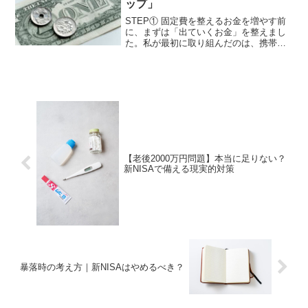
ップ」
STEP① 固定費を整えるお金を増やす前
に、まずは「出ていくお金」を整えまし
た。私が最初に取り組んだのは、携帯料
金保険サブスク通信費などの固定費の見
直しです。一度見直せば、その効果は毎
月続きます。私自身も、固定費を見直し
たことで以前より家計...
【老後2000万円問題】本当に足りない？
新NISAで備える現実的対策
暴落時の考え方｜新NISAはやめるべき？