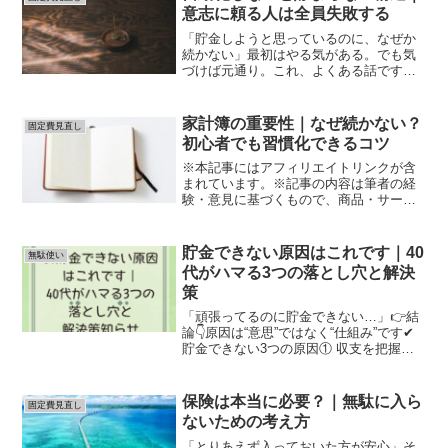
意志に頼る人は全員失敗する
「貯金しようと思っているのに、なぜか
続かない」最初はやる気がある。でも気
づけば元通り。これ、よくある話です。
結論から言います。 貯まらないのは、あ
なたの意志が弱いからではありません。
意志に頼る構造になっているからです。
家計簿の重要性｜なぜ続かない？
固定費見直し
「頑張れば貯まる」は...
初心者でも習慣化できるコツ
※本記事にはアフィリエイトリンクが含
まれています。※記事の内容は筆者の経
験・意見に基づくもので、商品・サービ
スの効果や結果を保証するものではあり
ません。※サービスの利用や購入は、公
式情報・規約を必ず確認のうえ、自己責
貯金できない原因はこれです｜40
無駄使い
任で行ってください。「家...
代がハマる3つの落とし穴と解決
策
「頑張ってるのに貯金できない…」👉結
論👇原因は“意思”ではなく“仕組み”です✔
貯金できない3つの原因① 収支を把握し
ていない② 固定費が高い③ 余ったら貯金
している👉この3つでほぼ決まります✔
一番ダメなパターン👉「余ったら貯金」
保険は本当に必要？｜無駄に入ら
固定費見直し
これは👇...
ないための考え方
「とりあえず入っておいた方が安心」そ