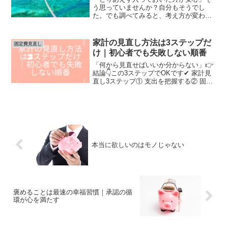
う思っていませんか？自分もそうでし
た。でも調べてみると、考え方が変わり
ました。■ 結論👉 保険は必要👉 でも“最
低限でいい”■ よくある状態・なんとなく
加入・内容を理解していない・保障が多
家計の見直し方法は3ステップだ
固定費見直し
すぎる👉 安心の...
け｜初心者でも失敗しない順番
「何から見直せばいいか分からない」👉
結論👇この3ステップでOKです✔ 家計見
直し3ステップ① 支出を把握する② 固定
費を削減する③ 自動化する👉この順番が
重要です✔ ステップ① 支出の把握・家
賃・通信費・保険👉大きい支出だけ見れ
ばOK✔ ス...
本当に欲しいのはモノじゃない
褒めることは最速の幸福習慣｜承認の循
環が心を満たす