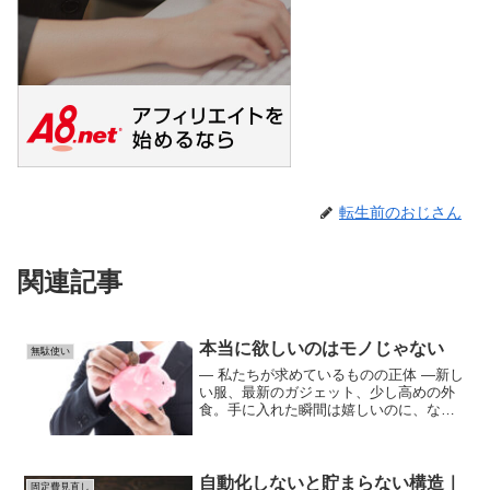
転生前のおじさん
関連記事
本当に欲しいのはモノじゃない
無駄使い
― 私たちが求めているものの正体 ―新し
い服、最新のガジェット、少し高めの外
食。手に入れた瞬間は嬉しいのに、なぜ
か満足は長く続かない。それは、本当に
欲しかったものが“商品”ではないからで
す。私たちが求めているのは、・認めら
れたい・感謝された...
自動化しないと貯まらない構造｜
固定費見直し