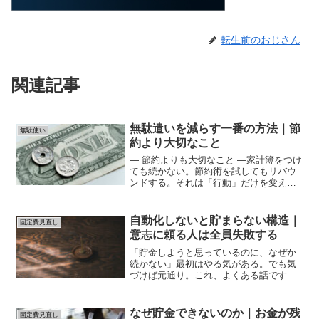
転生前のおじさん
関連記事
無駄遣いを減らす一番の方法｜節
無駄使い
約より大切なこと
― 節約よりも大切なこと ―家計簿をつけ
ても続かない。節約術を試してもリバウ
ンドする。それは「行動」だけを変えよ
うとしているからかもしれません。無駄
遣いは、感情のサインです。だから対策
はシンプル。・衝動の前に3分待つ・今の
自動化しないと貯まらない構造｜
固定費見直し
感情を書き出す・1...
意志に頼る人は全員失敗する
「貯金しようと思っているのに、なぜか
続かない」最初はやる気がある。でも気
づけば元通り。これ、よくある話です。
結論から言います。 貯まらないのは、あ
なたの意志が弱いからではありません。
意志に頼る構造になっているからです。
なぜ貯金できないのか｜お金が残
固定費見直し