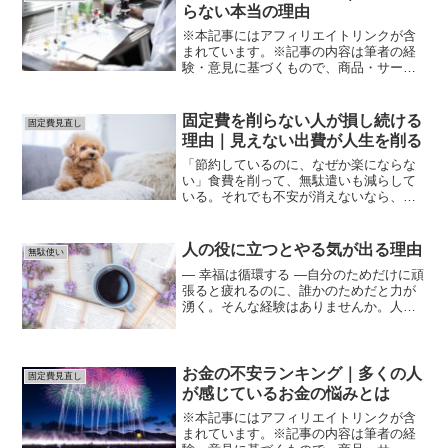
「頑張れば貯まる」は...
らない本当の理由
※本記事にはアフィリエイトリンクが含
まれています。※記事の内容は筆者の経
験・意見に基づくもので、商品・サービ
スの効果や結果を保証するものではあり
ません。※サービスの利用や購入は、公
式情報・規約を必ず確認のうえ、自己責
固定費を削らない人が損し続ける
固定費見直し
任で行ってください。「頑...
理由｜見えない出費が人生を削る
「節約しているのに、なぜか楽にならな
い」食費を削って、無駄遣いも減らして
いる。それでも不安が消えないなら、原
因は一つです。 削る場所を間違えていま
す。多くの人は「変動費」を必死に削り
ますが、本当に削るべきはそこではあり
人の役に立つとやる気が出る理由
無駄使い
ません。 放置されてい...
― 幸福は循環する ―自分のためだけに頑
張ると疲れるのに、誰かのためだと力が
湧く。そんな経験はありませんか。人は
「誰かの役に立った」と感じたとき、安
心や幸福に関わる物質が分泌されます。
それは衝動的な快楽ではなく、穏やかで
持続する満足感です。...
お金の不安ランキング｜多くの人
固定費見直し
が感じているお金の悩みとは
※本記事にはアフィリエイトリンクが含
まれています。※記事の内容は筆者の経