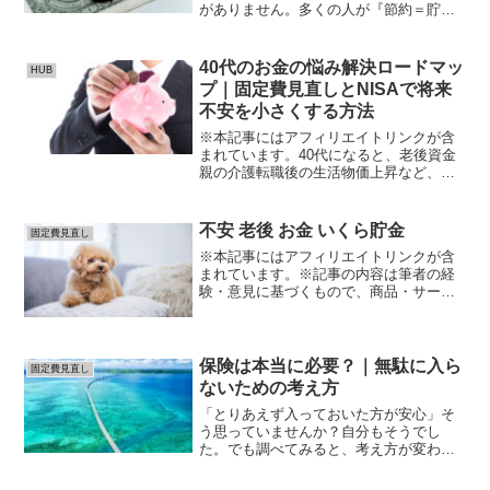
がありません。多くの人が『節約＝貯金
＝安心』と信じていますが、実はその前
提こそが、不安を生み続ける原因です。
努力している人ほど貧しくなる。この少
40代のお金の悩み解決ロードマッ
HUB
し残酷な構造を、分解して...
プ｜固定費見直しとNISAで将来
不安を小さくする方法
※本記事にはアフィリエイトリンクが含
まれています。40代になると、老後資金
親の介護転職後の生活物価上昇など、お
金の不安が現実味を帯びてきます。私自
身も以前は、「今のままで大丈夫だろう
か」と漠然とした不安を抱えていまし
不安 老後 お金 いくら貯金
固定費見直し
た。しかし実際に行動して...
※本記事にはアフィリエイトリンクが含
まれています。※記事の内容は筆者の経
験・意見に基づくもので、商品・サービ
スの効果や結果を保証するものではあり
ません。※サービスの利用や購入は、公
式情報・規約を必ず確認のうえ、自己責
任で行ってください。ほん...
保険は本当に必要？｜無駄に入ら
固定費見直し
ないための考え方
「とりあえず入っておいた方が安心」そ
う思っていませんか？自分もそうでし
た。でも調べてみると、考え方が変わり
ました。■ 結論👉 保険は必要👉 でも“最
低限でいい”■ よくある状態・なんとなく