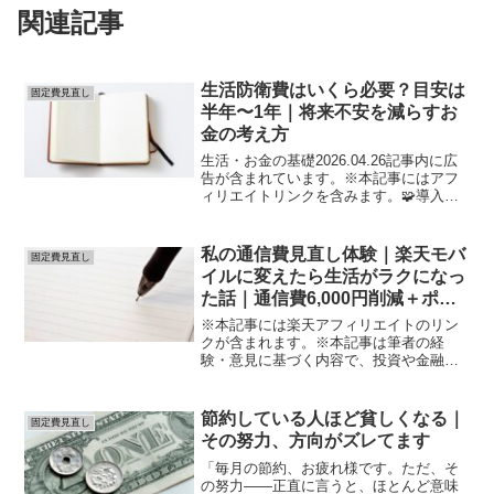
関連記事
生活防衛費はいくら必要？目安は
固定費見直し
半年〜1年｜将来不安を減らすお
金の考え方
生活・お金の基礎2026.04.26記事内に広
告が含まれています。※本記事にはアフ
ィリエイトリンクを含みます。🧩導入：
なぜ「将来不安」は消えないのか「将来
がなんとなく不安」「お金が足りるのか
分からない」この不安の正体はシンプル
私の通信費見直し体験｜楽天モバ
固定費見直し
で👇👉 自分の...
イルに変えたら生活がラクになっ
た話｜通信費6,000円削減＋ポイ
ントも増えた
※本記事には楽天アフィリエイトのリン
クが含まれます。※本記事は筆者の経
験・意見に基づく内容で、投資や金融商
品には元本割れや損失のリスクがありま
す。将来の利益は保証されません。※楽
天経済圏サービス（楽天カード、楽天銀
節約している人ほど貧しくなる｜
固定費見直し
行、楽天証券、楽天モバイル...
その努力、方向がズレてます
「毎月の節約、お疲れ様です。ただ、そ
の努力——正直に言うと、ほとんど意味