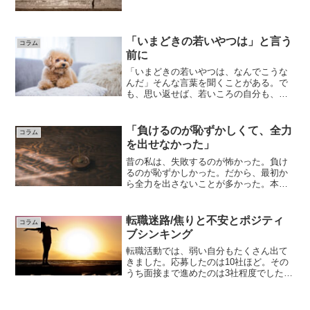
けば、立ち回り方まで、ネットに答えが
転がっていた。上手くやれた日は、なぜ
か疲れる。相手を喜ばせて、場を回し
て、ちゃんと正解を出したは...
「いまどきの若いやつは」と言う
コラム
前に
「いまどきの若いやつは、なんでこうな
んだ」そんな言葉を聞くことがある。で
も、思い返せば、若いころの自分も、似
たようなことを言われていた。私は内向
型だった。仲良くなるまで、少し時間が
かかる。でも、時間が経つと不思議と仲
「負けるのが恥ずかしくて、全力
コラム
良くなって、今でも連絡を...
を出せなかった」
昔の私は、失敗するのが怖かった。負け
るのが恥ずかしかった。だから、最初か
ら全力を出さないことが多かった。本気
でやって失敗したら、「自分には才能が
なかった」と認めることになる気がし
た。だから、逃げ道を残す本気を隠す無
転職迷路/焦りと不安とポジティ
コラム
難にやるそんな生き方をして...
ブシンキング
転職活動では、弱い自分もたくさん出て
きました。応募したのは10社ほど。その
うち面接まで進めたのは3社程度でした。
残りはお見送りです。最終的に内定をい
ただいた会社のほかに、もう1社最終面接
まで進んでいました。正直、心のどこか