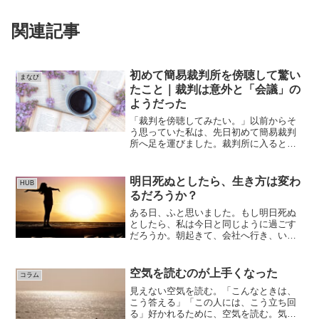
関連記事
初めて簡易裁判所を傍聴して驚い
まなび
たこと｜裁判は意外と「会議」の
ようだった
「裁判を傍聴してみたい。」以前からそ
う思っていた私は、先日初めて簡易裁判
所へ足を運びました。裁判所に入ると、1
階にはその日に行われる裁判の一覧が掲
示されていました。掲示には、裁判の内
容、開始時間、部屋番号が書かれてお
明日死ぬとしたら、生き方は変わ
HUB
り、傍聴したい裁判を確認...
るだろうか？
ある日、ふと思いました。もし明日死ぬ
としたら、私は今日と同じように過ごす
だろうか。朝起きて、会社へ行き、いつ
もの仕事をして、帰宅して寝る。本当に
それでいいのだろうか。もちろん現実に
は、明日死ぬとは限りません。多くの人
空気を読むのが上手くなった
コラム
は、まだ何十年も生きる前...
見えない空気を読む。「こんなときは、
こう答える」「この人には、こう立ち回
る」好かれるために、空気を読む。気づ