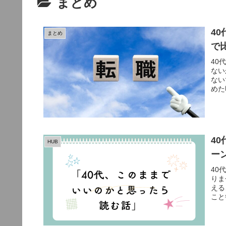
まとめ
4
まとめ
で
40
ない
ない
めた
4
HUB
ー
40
りま
える
こと