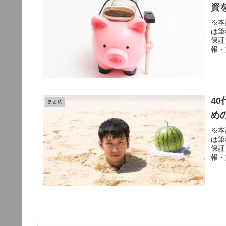
資
※本
は筆
保証
報・
4
まとめ
め
※本
は筆
保証
報・