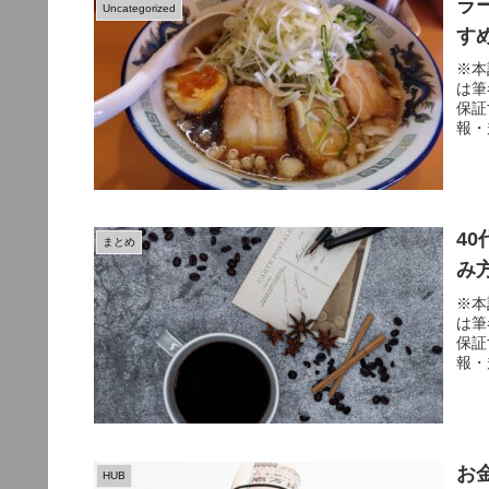
ラ
Uncategorized
す
※本
は筆
保証
報・
4
まとめ
み
※本
は筆
保証
報・
お
HUB