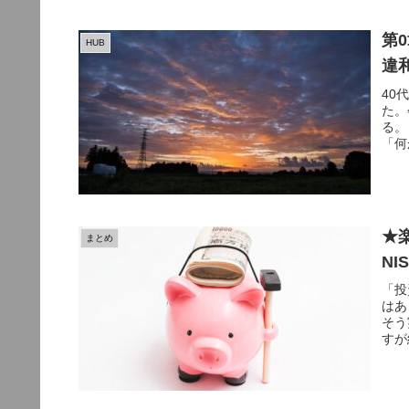
第
HUB
違
40
た。
る。
「何
★
まとめ
N
「投
はあ
そう
すが