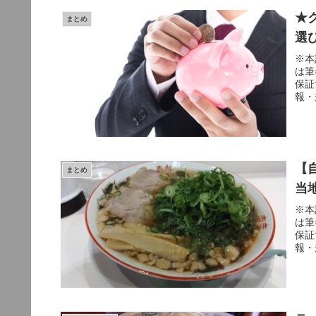
★
まとめ
選
※本
は筆
保証
報・
【
まとめ
当
※本
は筆
保証
報・