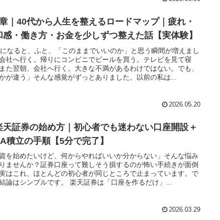
0章｜40代から人生を整えるロードマップ｜疲れ・
和感・働き方・お金を少しずつ整えた話【実体験】
代になると、ふと、「このままでいいのか」と思う瞬間が増えまし
会社へ行く。帰りにコンビニでビールを買う。テレビを見て寝
また翌朝、会社へ行く。大きな不満があるわけではない。でも、
かが違う」そんな感覚がずっとありました。以前の私は...
2026.05.20
楽天証券の始め方｜初心者でも迷わない口座開設＋
ISA積立の手順【5分で完了】
資を始めたいけど、何からやればいいか分からない」そんな悩み
りませんか？証券口座って難しそう損するのが怖い手続きが面倒
実はこれ、ほとんどの初心者が同じところで止まっています。で
結論はシンプルです。 楽天証券は「口座を作るだけ」...
2026.03.29